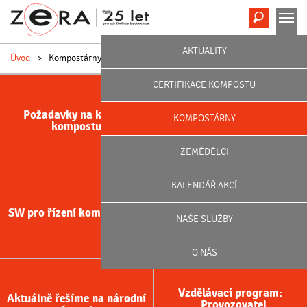
Hledat
M
AKTUALITY
Úvod
>
Kompostárny
CERTIFIKACE KOMPOSTU
Požadavky na kvalitu
Poradenství pro
KOMPOSTÁRNY
kompostu
kompostárny
ZEMĚDĚLCI
KALENDÁŘ AKCÍ
Laboratorní ověření kvality
SW pro řízení kompostárny
kompostu
NAŠE SLUŽBY
O NÁS
Vzdělávací program:
Aktuálně řešíme na národní
„Provozovatel