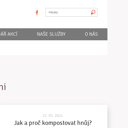
facebook
Hledat
ÁŘ AKCÍ
NAŠE SLUŽBY
O NÁS
ni
22. 05. 2024
Jak a proč kompostovat hnůj?