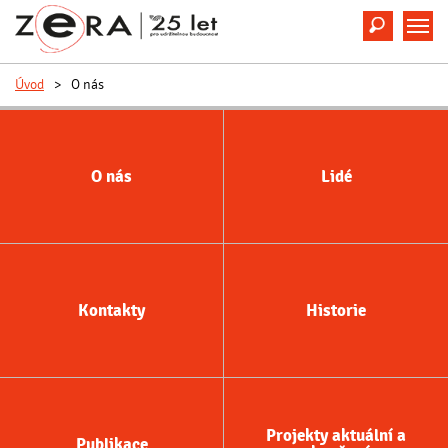
Hledat
M
Úvod
>
O nás
O nás
Lidé
Kontakty
Historie
Projekty aktuální a
Publikace