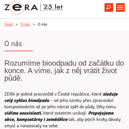
Hledat
M
Úvod
>
O nás
>
O nás
O nás
Rozumíme bioodpadu od začátku do
konce. A víme, jak z něj vrátit život
půdě.
sleduje
ZERA je jediné pracoviště v České republice, které
celý cyklus bioodpadu
– od jeho vzniku přes zpracování
kompostováním až po jeho návrat zpět do půdy. Díky tomu
vidíme souvislosti
Propojujeme
, které ostatním unikají.
obce, kompostárny i zemědělce
tak, aby jejich kroky dávaly
smysl a navazovaly na sebe.