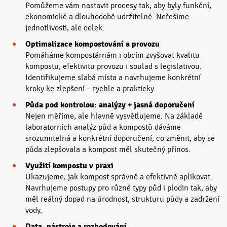
Pomůžeme vám nastavit procesy tak, aby byly funkční,
ekonomické a dlouhodobě udržitelné. Neřešíme
jednotlivosti, ale celek.
Optimalizace kompostování a provozu
Pomáháme kompostárnám i obcím zvyšovat kvalitu
kompostu, efektivitu provozu i soulad s legislativou.
Identifikujeme slabá místa a navrhujeme konkrétní
kroky ke zlepšení – rychle a prakticky.
Půda pod kontrolou: analýzy + jasná doporučení
Nejen měříme, ale hlavně vysvětlujeme. Na základě
laboratorních analýz půd a kompostů dáváme
srozumitelná a konkrétní doporučení, co změnit, aby se
půda zlepšovala a kompost měl skutečný přínos.
Využití kompostu v praxi
Ukazujeme, jak kompost správně a efektivně aplikovat.
Navrhujeme postupy pro různé typy půd i plodin tak, aby
měl reálný dopad na úrodnost, strukturu půdy a zadržení
vody.
Data, nástroje a rozhodování