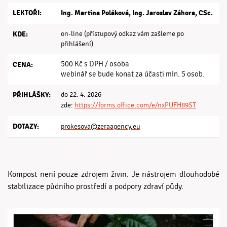
LEKTOŘI:
Ing. Martina Poláková, Ing. Jaroslav Záhora, CSc.
KDE:
on-line (přístupový odkaz vám zašleme po
přihlášení)
500 Kč s DPH / osoba
CENA:
webinář se bude konat za účasti min. 5 osob.
PŘIHLÁŠKY:
do 22. 4. 2026
zde:
https://forms.office.com/e/nxPUFH89ST
DOTAZY:
prokesova@zeraagency.eu
Kompost není pouze zdrojem živin. Je nástrojem dlouhodobé
stabilizace půdního prostředí a podpory zdraví půdy.