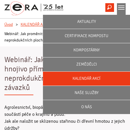
Hledat
M
AKTUALITY
Úvod
>
KALENDÁŘ AKCÍ
>
Webinář: Jak proměnit odpad v hnojivo přímo na poli? Biomasa z
CERTIFIKACE KOMPOSTU
neprokdukčních ploch a AEKO závazků
KOMPOSTÁRNY
Webinář: Jak proměnit odpad v
ZEMĚDĚLCI
hnojivo přímo na poli? Biomasa z
neprokdukčních ploch a AEKO
KALENDÁŘ AKCÍ
závazků
NAŠE SLUŽBY
Agrolesnictví, biopásy, úhory, travní porosty aj. jsou důležitou
O NÁS
součástí péče o krajinu a půdu.
Jak ale naložit se sklizenou stařinou či dřevní hmotou z jejich
údržby?