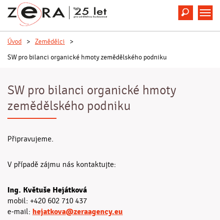
Hledat
M
Úvod
>
Zemědělci
>
SW pro bilanci organické hmoty zemědělského podniku
SW pro bilanci organické hmoty
zemědělského podniku
Připravujeme.
V případě zájmu nás kontaktujte:
Ing. Květuše Hejátková
mobil: +420 602 710 437
hejatkova@zeraagency.eu
e-mail: