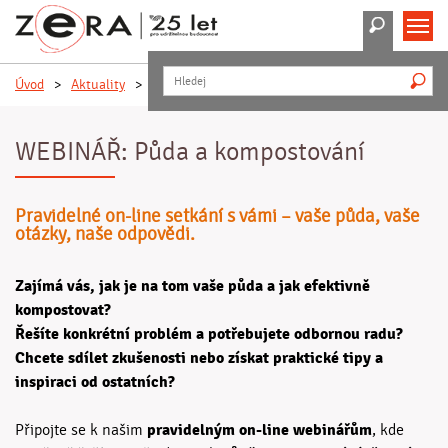
Hledat
M
H
Úvod
>
Aktuality
>
WEBINÁŘ: Půda a kompostování
WEBINÁŘ: Půda a kompostování
Pravidelné on-line setkání s vámi – vaše půda, vaše
otázky, naše odpovědi.
Zajímá vás, jak je na tom vaše půda a jak efektivně
kompostovat?
Řešíte konkrétní problém a potřebujete odbornou radu?
Chcete sdílet zkušenosti nebo získat praktické tipy a
inspiraci od ostatních?
pravidelným on-line webinářům
Připojte se k našim
, kde