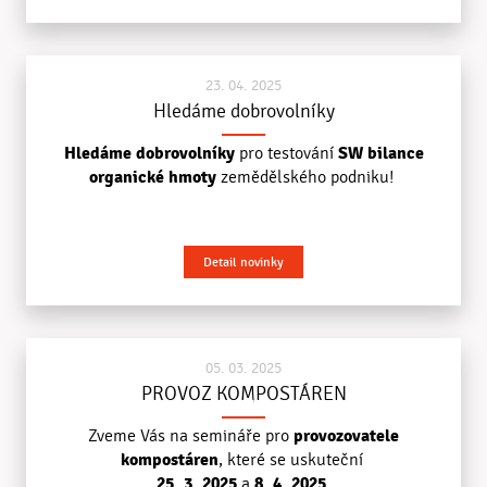
23. 04. 2025
Hledáme dobrovolníky
Hledáme dobrovolníky
SW bilance
pro testování
organické hmoty
zemědělského podniku!
Detail novinky
05. 03. 2025
PROVOZ KOMPOSTÁREN
provozovatele
Zveme Vás na semináře pro
kompostáren
, které se uskuteční
25. 3. 2025
8. 4. 2025
a
.