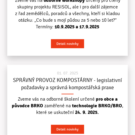
odborné workshopy
Zveme vás na
určený
pro členy
skupiny projektu RESISOL, ale i pro další zájemce
z řad zemědělců, poradců
a všechny, kteří si kladou
otázku: „Co bude s mojí půdou za 5 nebo 10 let?“
10.9.2025
a
17.9.2025
Termíny:
Detail novinky
01. 07. 2025
SPRÁVNÝ PROVOZ KOMPOSTÁRNY - legislativní
požadavky a správná kompostářská praxe
pro obce a
Zveme vás na odborné školení určené
původce BRKO
technologie BRKO/BRO
zaměřené na
,
24. 9. 2025.
které se uskuteční
Detail novinky