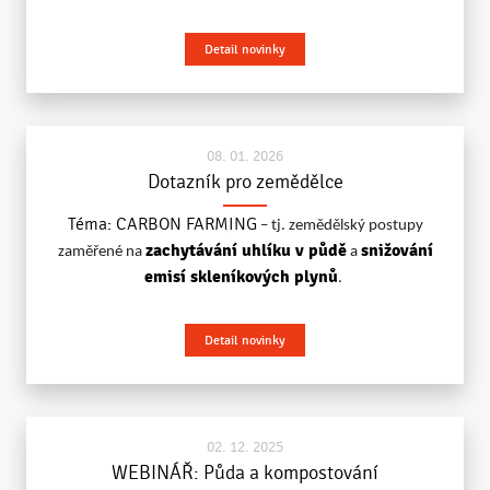
Detail novinky
08. 01. 2026
Dotazník pro zemědělce
Téma: CARBON FARMING
– tj. zemědělský postupy
zachytávání uhlíku v půdě
snižování
zaměřené na
a
emisí skleníkových plynů
.
Detail novinky
02. 12. 2025
WEBINÁŘ: Půda a kompostování