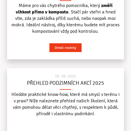
změří
Máme pro vás chytrého pomocníka, který
vlhkost přímo v kompostu
. Stačí pár vteřin a hned
víte, zda je zakládka příliš suchá, nebo naopak moc
mokrá. Ideální nástroj, díky kterému budete mít proces
kompostování vždy pod kontrolou.
Detail novinky
05. 09. 2025
PŘEHLED PODZIMNÍCH AKCÍ 2025
Hledáte praktické know-how, které má smysl v terénu i
v praxi? Níže naleznete přehled našich školení, která
vám pomohou dělat věci chytřeji, s respektem k půdě,
přírodě i vlastnímu podnikání.