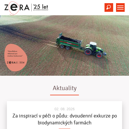
Hledat
M
Aktuality
02. 08. 2026
Za inspirací v péči o půdu: dvoudenní exkurze po
biodynamických farmách