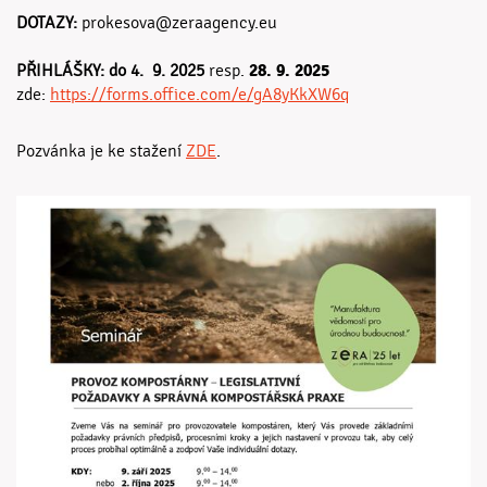
DOTAZY:
prokesova@zeraagency.eu
28. 9. 2025
PŘIHLÁŠKY: do 4. 9. 2025
resp.
zde:
https://forms.office.com/e/gA8yKkXW6q
Pozvánka je ke stažení
ZDE
.