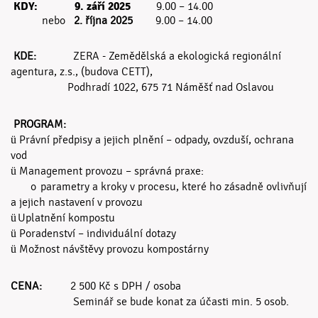
KDY:
9. září 2025
9.
00 – 14.00
nebo
2. října 2025
9.
00 – 14.00
KDE:
ZERA - Zemědělská a ekologická regionální
agentura, z.s., (budova CETT),
Podhradí 1022, 675 71 Náměšť nad Oslavou
PROGRAM:
ü
Právní předpisy a jejich plnění – odpady, ovzduší, ochrana
vod
ü
Management provozu – správná praxe:
o
parametry a kroky v procesu, které ho zásadně ovlivňují
a jejich nastavení v provozu
ü
Uplatnění kompostu
ü
Poradenství – individuální dotazy
ü
Možnost návštěvy provozu kompostárny
CENA:
2 500 Kč s DPH / osoba
Seminář se bude konat za účasti min. 5 osob.