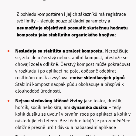
Z pohledu kompostáren i jejich zákazníků má registrace
své limity – sleduje pouze základní parametry a
neumožňuje objektivně posoudit skutečnou hodnotu
kompostu
jako
stabilního organického hnojiva:
Nesleduje se stabilita a zralost kompostu.
Nerozlišuje
se, zda jde o čerstvý nebo stabilní kompost, přestože se
chovají zcela odlišně. Čerstvý kompost může pokračovat
v rozkladu i po aplikaci na pole, dočasně odebírat
emise skleníkových plynů
rostlinám dusík a zvyšovat
.
Stabilní kompost naopak půdu obohacuje a přispívá k
dlouhodobé úrodnosti.
Nejsou sledovány klíčové živiny
jako fosfor, draslík,
dynamika dusíku
hořčík, sodík nebo síra, ani
– tedy
kolik dusíku se uvolní v prvním roce po aplikaci a kolik v
následujících letech. Bez těchto údajů je pro zemědělce
obtížné přesně určit dávku a načasování aplikace.