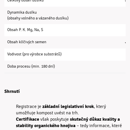
Celkový obsah dusíku
✓
Dynamika dusíku
(obsahy volného a vázaného dusíku)
Obsah P. K. Mg, Na, S
Obsah klíčivých semen
✓
Vodivost (pro výrobce substrátů)
Doba procesu (min. 180 dní)
Shrnutí
základní legislativní krok
Registrace je
, který
umožňuje kompost uvést na trh.
Certifikace
skutečný důkaz kvality a
však poskytuje
stability organického hnojiva
– tedy informace, které