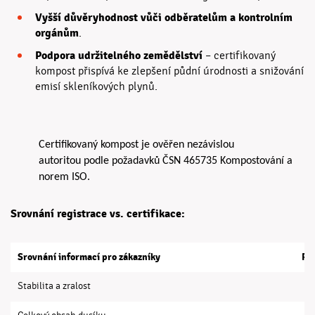
Vyšší důvěryhodnost vůči odběratelům a kontrolním
orgánům
.
Podpora udržitelného zemědělství
– certifikovaný
kompost přispívá ke zlepšení půdní úrodnosti a snižování
emisí skleníkových plynů.
Certifikovaný kompost je
ověřen nezávislou
autoritou
podle požadavků
ČSN 465735 Kompostování
a
norem
ISO.
Srovnání registrace vs. certifikace:
Srovnání informací pro zákazníky
Re
Stabilita a zralost