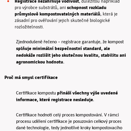
Registrace nezahrnuje vodivost
, důležitou například
schopnost rozkladu
pro výrobce substrátů, ani
průmyslově kompostovatelných materiálů
, která je
zásadní pro ověřování jejich skutečné biologické
rozložitelnosti.
Zjednodušeně řečeno – registrace garantuje, že kompost
splňuje minimální bezpečnostní standard, ale
nedokáže rozlišit jeho skutečnou kvalitu, stabilitu ani
agronomickou hodnotu
.
Proč má smysl certifikace
přináší všechny výše uvedené
Certifikace kompostu
informace, které registrace nesleduje
.
C
ertifikace hodnotí celý proces kompostování. V rámci
procesu udělení certifikace je posuzován celkový proces
dané technologie, tedy jednotlivé kroky kompostovacího