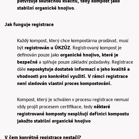
potvrzuje skutečnou kvalitu, tedy kompost jako
stabilní organické hnojivo
.
Jak funguje registrace
Každý kompost, který chce kompostárna prodávat, musí
registrován u ÚKZÚZ
být
.
Registrovaný kompost je
organické hnojivo, které je
definován pouze jako
bezpečné
a splňuje pouze základní požadavky.
Registrace
neposkytuje dostatek informací o jeho kvalitě a
dále
vhodnosti pro konkrétní využití. V rámci registrace
není sledován vlastní proces kompostování.
Kompost, který je schválen v procesu registrace nemusí
některé
vždy projít procesem certifikace, tedy
registrované komposty nesplňují definici kompostu
jakožto
stabilní organické hnojivo
V čem konrétně registrace nestačí?