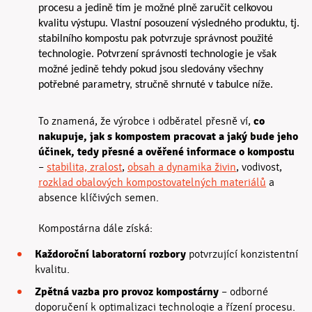
procesu a jedině tím je možné plně zaručit celkovou
kvalitu výstupu. Vlastní posouzení výsledného produktu, tj.
stabilního kompostu pak potvrzuje správnost použité
technologie. Potvrzení správnosti technologie je však
možné jedině tehdy pokud jsou sledovány všechny
potřebné parametry, stručně shrnuté v tabulce níže.
co
To znamená, že výrobce i odběratel přesně ví,
nakupuje, jak s kompostem pracovat a jaký bude jeho
účinek, tedy p
řesné a ověřené informace o kompostu
–
stabilita, zralost
,
obsah a dynamika živin
, vodivost,
rozklad obalových kompostovatelných materiálů
a
absence klíčivých semen.
Kompostárna dále získá:
Každoroční laboratorní rozbory
potvrzující konzistentní
kvalitu.
Zpětná vazba pro provoz kompostárny
– odborné
doporučení k optimalizaci technologie a řízení procesu.