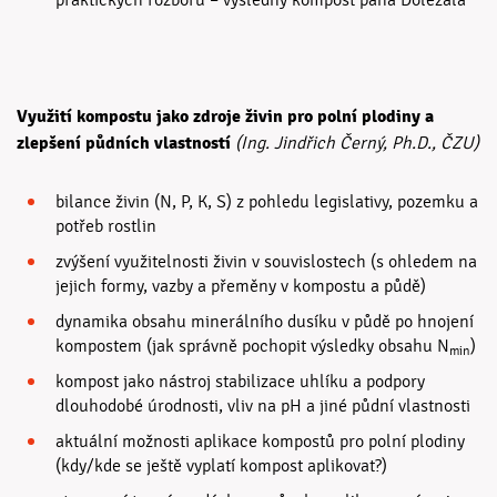
praktických rozborů – výsledný kompost pana Doležala
Využití kompostu jako zdroje živin pro polní plodiny a
zlepšení půdních vlastností
(Ing. Jindřich Černý, Ph.D., ČZU)
bilance živin (N, P, K, S) z pohledu legislativy, pozemku a
potřeb rostlin
zvýšení využitelnosti živin v souvislostech (s ohledem na
jejich formy, vazby a přeměny v kompostu a půdě)
dynamika obsahu minerálního dusíku v půdě po hnojení
kompostem (jak správně pochopit výsledky obsahu N
)
min
kompost jako nástroj stabilizace uhlíku a podpory
dlouhodobé úrodnosti, vliv na pH a jiné půdní vlastnosti
aktuální možnosti aplikace kompostů pro polní plodiny
(kdy/kde se ještě vyplatí kompost aplikovat?)