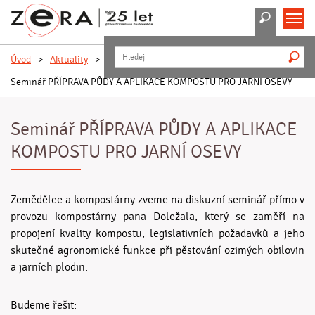
Hledat
M
H
Úvod
>
Aktuality
>
Seminář PŘÍPRAVA PŮDY A APLIKACE KOMPOSTU PRO JARNÍ OSEVY
Seminář PŘÍPRAVA PŮDY A APLIKACE
KOMPOSTU PRO JARNÍ OSEVY
Zemědělce a kompostárny zveme na diskuzní seminář přímo v
provozu kompostárny pana Doležala, který se zaměří na
propojení kvality kompostu, legislativních požadavků a jeho
skutečné agronomické funkce při pěstování ozimých obilovin
a jarních plodin.
Budeme řešit: