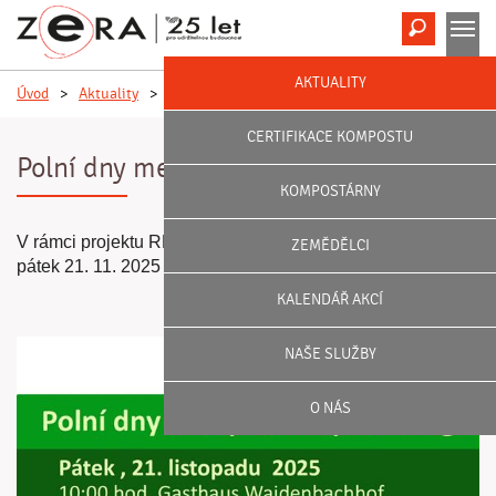
Hledat
M
AKTUALITY
Úvod
>
Aktuality
>
Polní dny meziplodin Spannberg
CERTIFIKACE KOMPOSTU
Polní dny meziplodin Spannberg
KOMPOSTÁRNY
V rámci projektu RESISOL ATCZ00054 proběhne už v
ZEMĚDĚLCI
pátek 21. 11. 2025 polní den meziplodin ve Spannbergu.
KALENDÁŘ AKCÍ
NAŠE SLUŽBY
O NÁS