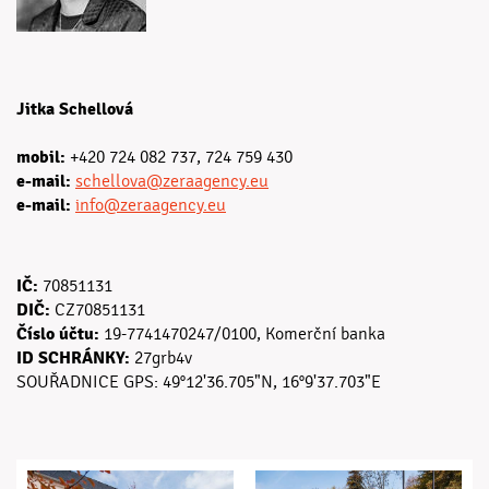
Jitka Schellová
mobil:
+420 724 082 737, 724 759 430
e-mail:
schellova@zeraagency.eu
e-mail:
info@zeraagency.eu
IČ:
70851131
DIČ:
CZ70851131
Číslo účtu:
19-7741470247/0100, Komerční banka
ID SCHRÁNKY:
27grb4v
SOUŘADNICE GPS: 49°12'36.705"N, 16°9'37.703"E