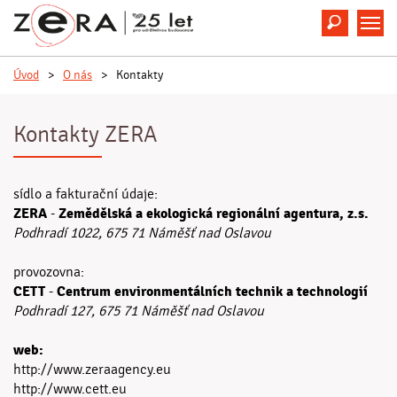
Hledat
M
Úvod
>
O nás
>
Kontakty
Kontakty ZERA
sídlo a fakturační údaje:
ZERA
Zemědělská a ekologická regionální agentura, z.s.
-
Podhradí 1022, 675 71 Náměšť nad Oslavou
provozovna:
CETT
Centrum environmentálních technik a technologií
-
Podhradí 127, 675 71 Náměšť nad Oslavou
web:
http://www.zeraagency.eu
http://www.cett.eu