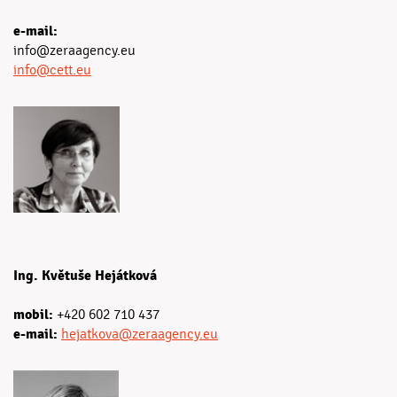
e-mail:
info@zeraagency.eu
info@cett.eu
Ing. Květuše Hejátková
mobil:
+420 602 710 437
e-mail:
hejatkova@zeraagency.eu