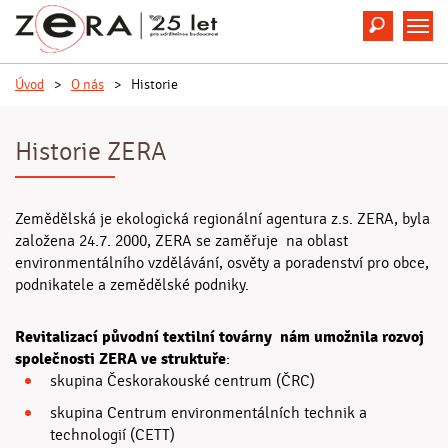
Hledat
M
Úvod
>
O nás
>
Historie
Historie ZERA
Zemědělská je ekologická regionální agentura z.s. ZERA, byla
založena 24.7. 2000, ZERA se zaměřuje na oblast
environmentálního vzdělávání, osvěty a poradenství pro obce,
podnikatele a zemědělské podniky.
Revitalizací původní textilní továrny nám umožnila rozvoj
společnosti ZERA ve struktuře
:
skupina Českorakouské centrum (ČRC)
skupina Centrum environmentálních technik a
technologií (CETT)