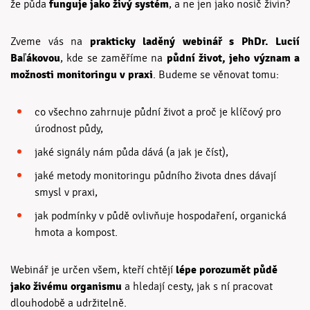
funguje jako živý systém
že půda
, a ne jen jako nosič živin?
prakticky laděný webinář s PhDr. Lucií
Zveme vás na
Baľákovou
půdní život, jeho význam a
, kde se zaměříme na
možnosti monitoringu v praxi
. Budeme se věnovat tomu:
co všechno zahrnuje půdní život a proč je klíčový pro
úrodnost půdy,
jaké signály nám půda dává (a jak je číst),
jaké metody monitoringu půdního života dnes dávají
smysl v praxi,
jak podmínky v půdě ovlivňuje hospodaření, organická
hmota a kompost.
lépe porozumět půdě
Webinář je určen všem, kteří chtějí
jako živému organismu
a hledají cesty, jak s ní pracovat
dlouhodobě a udržitelně.