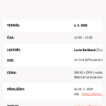
TERMÍN:
4. 5. 2026
ČAS:
12:00 – 13:00
LEKTOŘI:
Lucia Baľáková
(Živá 
on-line (přístupový od
KDE:
CENA:
500 Kč s DPH / osobu
Webinář se bude konat 
PŘIHLÁŠKY:
do 29. 4. 2026
zde:
https://forms.o