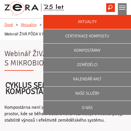
Hledat
M
AKTUALITY
Úvod
>
Aktuality
>
Webinář ŽIVÁ PŮDA V PRAXI: DISKUZE S MIKROBIOLOGEM
CERTIFIKACE KOMPOSTU
KOMPOSTÁRNY
Webinář ŽIVÁ PŮDA V PRAXI: DISKUZE
S MIKROBIOLOGEM
ZEMĚDĚLCI
KALENDÁŘ AKCÍ
CYKLUS SEMINÁŘŮ ROK NA
KOMPOSTÁRNĚ
NAŠE SLUŽBY
Kompostárna není jen místo, kde vzniká kompost. Je to
O NÁS
prostor, kde se během celého roku rozhoduje o kvalitě půdy,
stabilitě výnosů i efektivitě zemědělského systému.