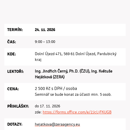
TERMÍN:
24. 11. 2026
ČAS:
9:00 – 13:00
KDE:
Dolní Újezd 471, 569 61 Dolní Újezd, Pardubický
kraj
LEKTOŘI:
Ing. Jindřich Černý, Ph.D. (ČZU), Ing. Květuše
Hejátková (ZERA)
2 500 Kč s DPH / osoba
CENA:
Seminář se bude konat za účasti min. 5 osob.
PŘIHLÁŠKY:
do 17. 11. 2026
zde:
https://forms.office.com/e/2JcLjFKUGB
DOTAZY:
hejatkova@zeraagency.eu